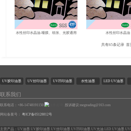
水性丝印水晶油-哑膜、纸张、光胶通用
水性丝印水晶油
共有
65
条记录
首
UV胶印油墨
UV丝印油墨
UV凹印油墨
水性油墨
LED UV油墨
联系我们
联系电话：+86-14748191150
.投诉建议:megtrading@163.com
网站备案号：
粤ICP备05128812号
主营产品：UV油墨 UV胶印油墨 UV丝印油墨 UV凹印油墨 UV光油 LED UV油墨 U