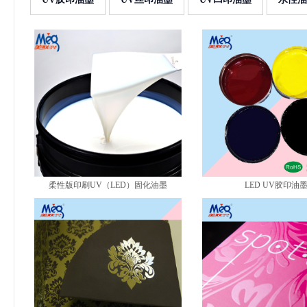
柔性版印刷UV（LED）固化油墨
LED UV胶印油