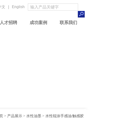
中文
|
English
人才招聘
成功案例
联系我们
页
>
产品展示
>
水性油墨
>
水性辊涂手感油/触感胶